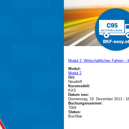
Direkt zum Inhalt
Modul 2: Wirtschaftliches Fahren – l
Modul:
Modul 2
Ort:
Neudörfl
Kursmodell:
KAS
Datum neu:
Donnerstag, 19. Dezember 2013 -
1
Buchungsnummer:
7564
Status:
Buchbar