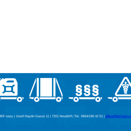
BKF-easy | Josef-Haydn-Gasse 11 | 7201 Neudörfl | Tel.: 0664/180 42 51 |
office@bkf-easy.a